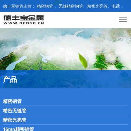
德丰宝钢管主营：
精密钢管
、
无缝精密钢管
、
精密光亮管
。电话：
15606351330，欢迎来电咨询合作。
产品
产品
精密钢管
精密无缝管
精密光亮管
16mn精密钢管