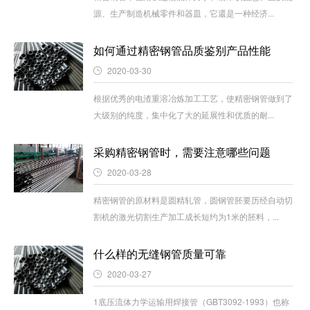
源、生产制造机械零件和器皿，它還是一种经济...
如何通过精密钢管品质鉴别产品性能
2020-03-30
根据优秀的电渣重溶冶炼加工工艺，使精密钢管做到了
大级别的纯度，集中化了大的延展性和优质的耐...
采购精密钢管时，需要注意哪些问题
2020-03-28
精密钢管的原材料是圆精轧管，圆钢管胚要历经自动切
割机的激光切割生产加工成长短约为1米的胚料，...
什么样的无缝钢管质量可靠
2020-03-27
1底压流体力学运输用焊接管（GBT3092-1993）也称