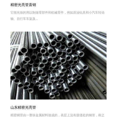
精密光亮管直销
它很光放的用以制做零部件和机械零件，例如原油钻具和小汽车转动
轴、自行车车架及...
山东精密光亮管
精密钢管由一整块金属材料做成的，表层上沒有接缝处的钢管，称之